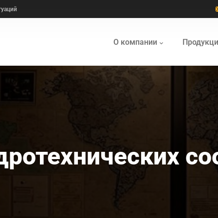
туаций
О компании
Продукц
дротехнических с